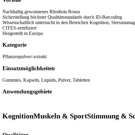
Nachhaltig gewonnenes Rhodiola Rosea
Sicherstellung höchster Qualitätsstandards durch ID-Barcoding
Wissenschaftlich untersucht in den Bereichen Kognition, Stressmanag
CITES-zertifiziert
Hergestellt in Europa
Kategorie
Pflanzenpulver/-extrakt
Einsatzmöglichkeiten
Gummies
,
Kapseln
,
Liquids
,
Pulver
,
Tabletten
Anwendungsgebiete
Kognition
Muskeln & Sport
Stimmung & Sc
Qualitäten