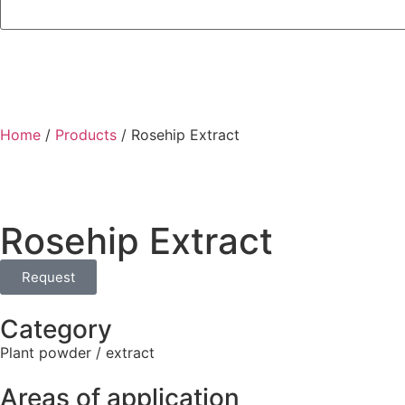
Home
/
Products
/
Rosehip Extract
Rosehip Extract
Request
Category
Plant powder / extract
Areas of application