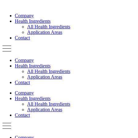
Skip
to
Company
content
Health Ingredients
All Health Ingredients
Application Areas
Contact
Company
Health Ingredients
All Health Ingredients
Application Areas
Contact
Company
Health Ingredients
All Health Ingredients
Application Areas
Contact
Company