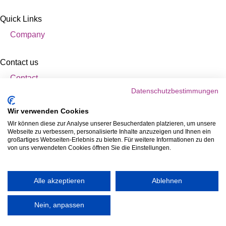
Quick Links
Company
Contact us
Contact
Datenschutzbestimmungen
Wir verwenden Cookies
Wir können diese zur Analyse unserer Besucherdaten platzieren, um unsere
Webseite zu verbessern, personalisierte Inhalte anzuzeigen und Ihnen ein
großartiges Webseiten-Erlebnis zu bieten. Für weitere Informationen zu den
von uns verwendeten Cookies öffnen Sie die Einstellungen.
© Denk Ingredients GmbH
Alle akzeptieren
Ablehnen
General Terms and Conditions
Data Protection
Imprint
Nein, anpassen