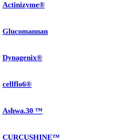
Actinizyme®
Glucomannan
Dynagenix®
cellflo6®
Ashwa.30 ™
CURCUSHINE™